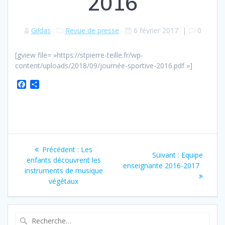
2016
Gildas
Revue de presse
6 février 2017
|
0
[gview file= »https://stpierre-teille.fr/wp-
content/uploads/2018/09/journée-sportive-2016.pdf »]
F
P
a
a
c
r
e
t
b
a
o
g
Navigation
o
e
k
r
Article
Précédent :
Les
Article
Suivant :
Equipe
de
précédent
enfants découvrent les
suivant
enseignante 2016-2017
:
instruments de musique
:
l’article
végétaux
Recherche