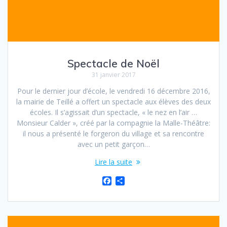
Spectacle de Noël
31 janvier 2017
Pour le dernier jour d’école, le vendredi 16 décembre 2016,
la mairie de Teillé a offert un spectacle aux élèves des deux
écoles. Il s’agissait d’un spectacle, « le nez en l’air …
Monsieur Calder », créé par la compagnie la Malle-Théâtre:
il nous a présenté le forgeron du village et sa rencontre
avec un petit garçon…
Lire la suite
F
P
a
a
c
r
e
t
b
a
o
g