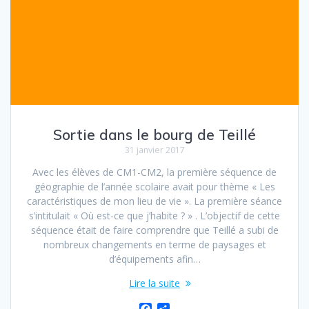
Sortie dans le bourg de Teillé
31 janvier 2017
Avec les élèves de CM1-CM2, la première séquence de
géographie de l’année scolaire avait pour thème « Les
caractéristiques de mon lieu de vie ». La première séance
s’intitulait « Où est-ce que j’habite ? » . L’objectif de cette
séquence était de faire comprendre que Teillé a subi de
nombreux changements en terme de paysages et
d’équipements afin…
Lire la suite
F
P