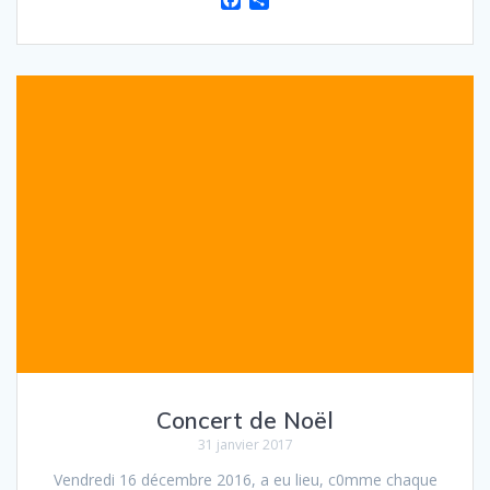
a
a
c
r
e
t
b
a
o
g
o
e
k
r
Concert de Noël
31 janvier 2017
Vendredi 16 décembre 2016, a eu lieu, c0mme chaque