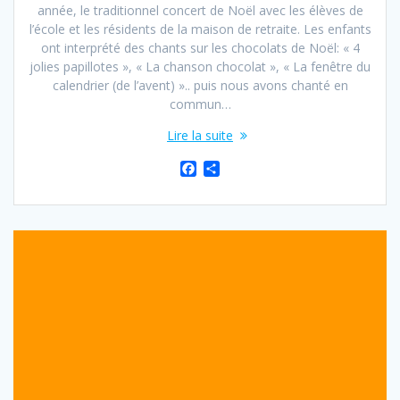
année, le traditionnel concert de Noël avec les élèves de
l’école et les résidents de la maison de retraite. Les enfants
ont interprété des chants sur les chocolats de Noël: « 4
jolies papillotes », « La chanson chocolat », « La fenêtre du
calendrier (de l’avent) ».. puis nous avons chanté en
commun…
Lire la suite
F
P
a
a
c
r
e
t
b
a
o
g
o
e
k
r