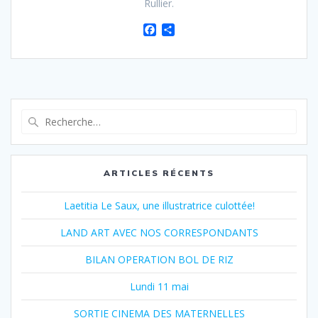
Rullier.
F
P
a
a
c
r
e
t
b
a
o
g
o
e
Recherche
k
r
pour
:
ARTICLES RÉCENTS
Laetitia Le Saux, une illustratrice culottée!
LAND ART AVEC NOS CORRESPONDANTS
BILAN OPERATION BOL DE RIZ
Lundi 11 mai
SORTIE CINEMA DES MATERNELLES