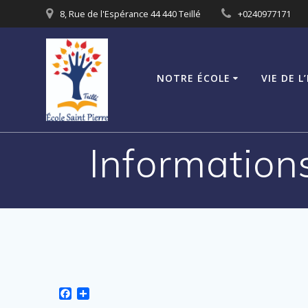
Passer
8, Rue de l'Espérance 44 440 Teillé
+0240977171
au
contenu
NOTRE ÉCOLE
VIE DE L
Informations
F
P
a
a