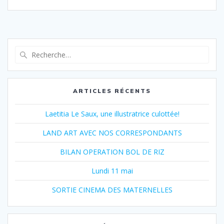
c
r
e
t
b
a
o
g
o
e
Recherche
k
r
pour
:
ARTICLES RÉCENTS
Laetitia Le Saux, une illustratrice culottée!
LAND ART AVEC NOS CORRESPONDANTS
BILAN OPERATION BOL DE RIZ
Lundi 11 mai
SORTIE CINEMA DES MATERNELLES