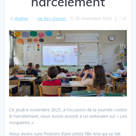
harcèlement
Virginie
vie des classes
25 novembre 2025
|
0
Ce jeudi 6 novembre 2025, à l’occasion de la journée contre
le harcèlement, nous avons assisté à un webinaire sur « Les
moqueries ».
Nous avons suivi l’histoire d’une petite fille Ana qui se fait