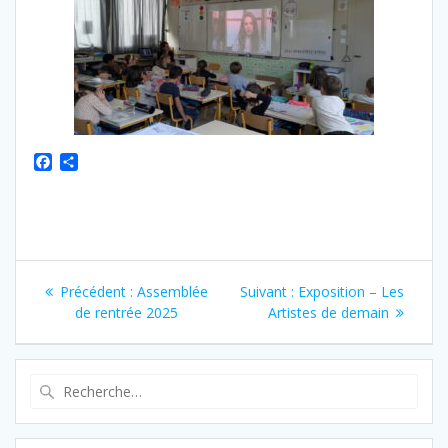
F
P
a
a
c
r
e
t
b
a
o
g
Navigation
o
e
k
r
Article
Article
Précédent :
Assemblée
Suivant :
Exposition – Les
de
précédent
suivant
de rentrée 2025
Artistes de demain
:
:
l’article
Recherche
pour
: