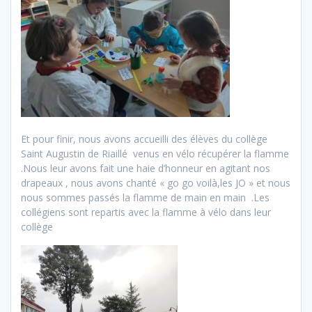
Et pour finir, nous avons accueilli des élèves du collège
Saint Augustin de Riaillé venus en vélo récupérer la flamme
.Nous leur avons fait une haie d’honneur en agitant nos
drapeaux , nous avons chanté « go go voilà,les JO » et nous
nous sommes passés la flamme de main en main .Les
collégiens sont repartis avec la flamme à vélo dans leur
collège