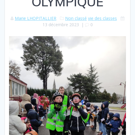
OLYMPIQUE
Marie LHOPITALLIER
Non classé
vie des classes
13 décembre 2023
|
0