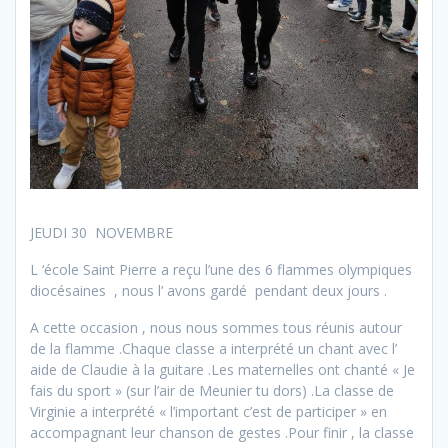
JEUDI 30 NOVEMBRE
L ‘école Saint Pierre a reçu l’une des 6 flammes olympiques
diocésaines , nous l’ avons gardé pendant deux jours .
A cette occasion , nous nous sommes tous réunis autour
de la flamme .Chaque classe a interprété un chant avec l’
aide de Claudie à la guitare .Les maternelles ont chanté « Je
fais du sport » (sur l’air de Meunier tu dors) .La classe de
Virginie a interprété « l’important c’est de participer » en
accompagnant leur chanson de gestes .Pour finir , la classe