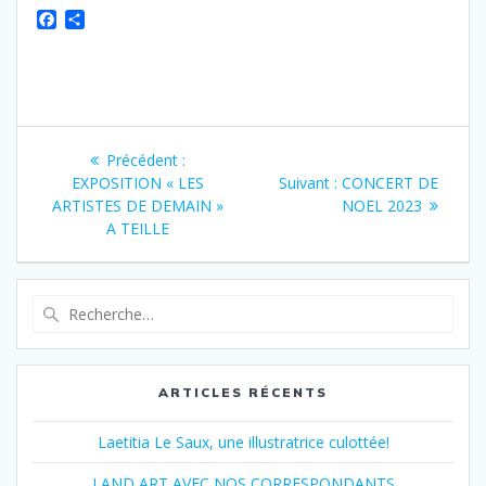
F
P
a
a
c
r
e
t
b
a
o
g
Navigation
o
e
k
r
Article
Précédent :
de
précédent
Article
EXPOSITION « LES
Suivant :
CONCERT DE
:
suivant
ARTISTES DE DEMAIN »
NOEL 2023
l’article
:
A TEILLE
Recherche
pour
:
ARTICLES RÉCENTS
Laetitia Le Saux, une illustratrice culottée!
LAND ART AVEC NOS CORRESPONDANTS